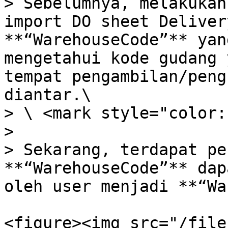
> Sebelumnya, melakukan
import DO sheet Deliver
**“WarehouseCode”** yan
mengetahui kode gudang 
tempat pengambilan/peng
diantar.\

> \ <mark style="color:
>

> Sekarang, terdapat pe
**“WarehouseCode”** dap
oleh user menjadi **“Wa
<figure><img src="/file