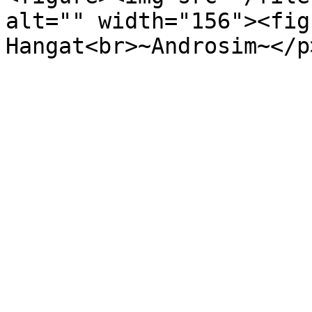
alt="" width="156"><fig