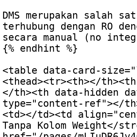
DMS merupakan salah sat
terhubung dengan RO den
secara manual (no integ
{% endhint %}

<table data-card-size="
<thead><tr><th></th><th
</th><th data-hidden da
type="content-ref"></th
<td></td><td align="cen
Tanpa Kolom Weight</str
href="/pages/mLIuDR6Jy4