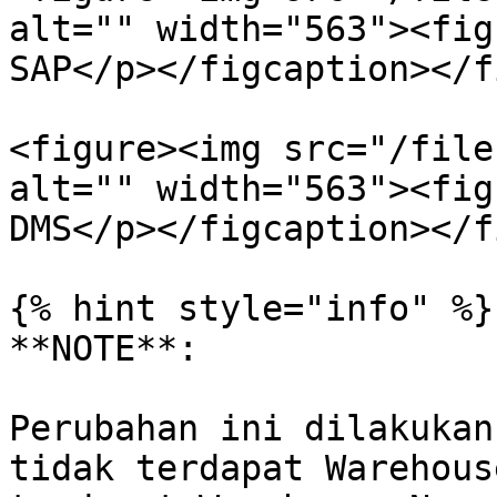
alt="" width="563"><fig
SAP</p></figcaption></f
<figure><img src="/file
alt="" width="563"><fig
DMS</p></figcaption></f
{% hint style="info" %}

**NOTE**:

Perubahan ini dilakukan
tidak terdapat Warehous