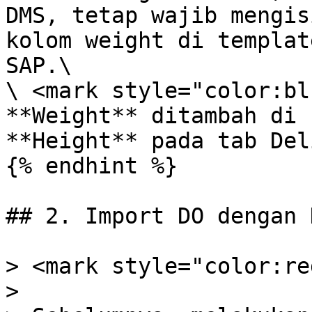
DMS, tetap wajib mengis
kolom weight di templat
SAP.\

\ <mark style="color:bl
**Weight** ditambah di 
**Height** pada tab Del
{% endhint %}

## 2. Import DO dengan 
> <mark style="color:re
>
