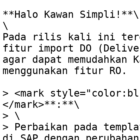
**Halo Kawan Simpli!**\

\

Pada rilis kali ini ter
fitur import DO (Delive
agar dapat memudahkan K
menggunakan fitur RO.

> <mark style="color:bl
</mark>**:**\

> \

> Perbaikan pada templa
di SAP dengan perubahan