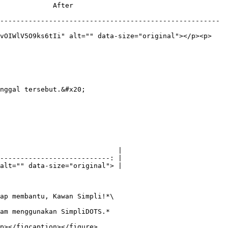
                        
------------------------------------------------------
5vOIWlV5O9ks6tIi" alt="" data-size="original"></p><p>
nggal tersebut.&#x20;

                             |

---------------------------: |

alt="" data-size="original"> |

ap membantu, Kawan Simpli!*\

am menggunakan SimpliDOTS.*
