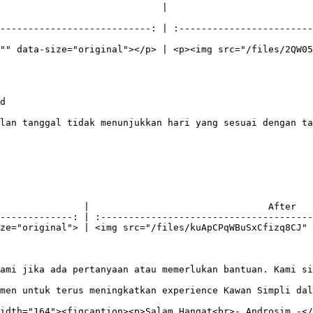
             |                                       After               
---------------------------: | :------------------------
"" data-size="original"></p> | <p><img src="/files/2QW0
d

lan tanggal tidak menunjukkan hari yang sesuai dengan ta
               |                                After   
-------------: | :--------------------------------------
ze="original"> | <img src="/files/kuApCPqWBuSxCfizq8CJ" 
ami jika ada pertanyaan atau memerlukan bantuan. Kami si
men untuk terus meningkatkan experience Kawan Simpli dal