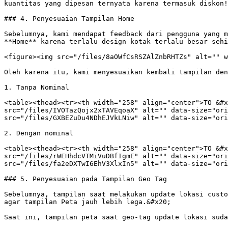
kuantitas yang dipesan ternyata karena termasuk diskon!

### 4. Penyesuaian Tampilan Home

Sebelumnya, kami mendapat feedback dari pengguna yang m
**Home** karena terlalu design kotak terlalu besar sehi
<figure><img src="/files/8aOWfCsRSZAlZnbRHTZs" alt="" w
Oleh karena itu, kami menyesuaikan kembali tampilan den
1. Tanpa Nominal

<table><thead><tr><th width="258" align="center">TO &#x
src="/files/IVOTazQojx2xTAVEqoaX" alt="" data-size="ori
src="/files/GXBEZuDu4NDhEJVkLNiw" alt="" data-size="ori
2. Dengan nominal

<table><thead><tr><th width="258" align="center">TO &#x
src="/files/rWEHhdcVTMiVuDBfIgmE" alt="" data-size="ori
src="/files/fa2eDXTwI6EhV3XlxIn5" alt="" data-size="ori
### 5. Penyesuaian pada Tampilan Geo Tag

Sebelumnya, tampilan saat melakukan update lokasi custo
agar tampilan Peta jauh lebih lega.&#x20;

Saat ini, tampilan peta saat geo-tag update lokasi suda