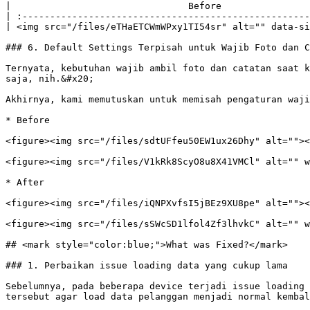
|                                Before                
| :----------------------------------------------------
| <img src="/files/eTHaETCWmWPxy1TI54sr" alt="" data-si
### 6. Default Settings Terpisah untuk Wajib Foto dan C
Ternyata, kebutuhan wajib ambil foto dan catatan saat k
saja, nih.&#x20;

Akhirnya, kami memutuskan untuk memisah pengaturan waji
* Before

<figure><img src="/files/sdtUFfeu50EW1ux26Dhy" alt=""><
<figure><img src="/files/V1kRk8ScyO8u8X41VMCl" alt="" w
* After

<figure><img src="/files/iQNPXvfsI5jBEz9XU8pe" alt=""><
<figure><img src="/files/sSWcSD1lfol4Zf3lhvkC" alt="" w
## <mark style="color:blue;">What was Fixed?</mark>

### 1. Perbaikan issue loading data yang cukup lama

Sebelumnya, pada beberapa device terjadi issue loading 
tersebut agar load data pelanggan menjadi normal kembal