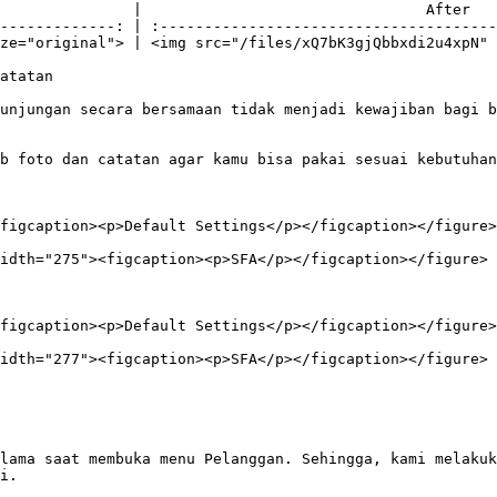
               |                                After   
-------------: | :--------------------------------------
ze="original"> | <img src="/files/xQ7bK3gjQbbxdi2u4xpN" 
atatan

unjungan secara bersamaan tidak menjadi kewajiban bagi b
b foto dan catatan agar kamu bisa pakai sesuai kebutuhan
figcaption><p>Default Settings</p></figcaption></figure>

idth="275"><figcaption><p>SFA</p></figcaption></figure>

figcaption><p>Default Settings</p></figcaption></figure>

idth="277"><figcaption><p>SFA</p></figcaption></figure>

lama saat membuka menu Pelanggan. Sehingga, kami melakuk
i.
