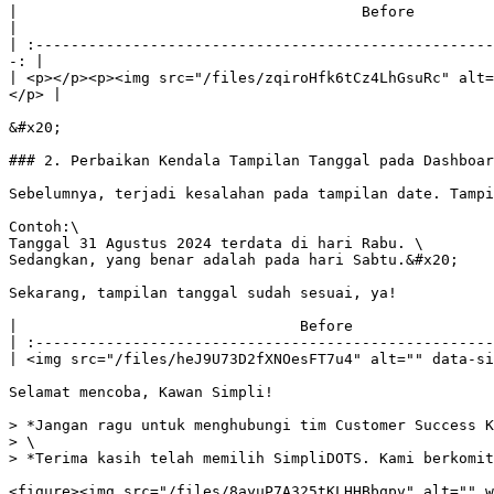
|                                       Before                         
|

| :----------------------------------------------------
-: |

| <p></p><p><img src="/files/zqiroHfk6tCz4LhGsuRc" alt=
</p> |

&#x20;

### 2. Perbaikan Kendala Tampilan Tanggal pada Dashboar
Sebelumnya, terjadi kesalahan pada tampilan date. Tampi
Contoh:\

Tanggal 31 Agustus 2024 terdata di hari Rabu. \

Sedangkan, yang benar adalah pada hari Sabtu.&#x20;

Sekarang, tampilan tanggal sudah sesuai, ya!

|                                Before                
| :----------------------------------------------------
| <img src="/files/heJ9U73D2fXNOesFT7u4" alt="" data-si
Selamat mencoba, Kawan Simpli!

> *Jangan ragu untuk menghubungi tim Customer Success K
> \

> *Terima kasih telah memilih SimpliDOTS. Kami berkomit