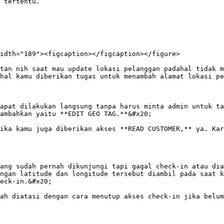
 tertentu.

idth="189"><figcaption></figcaption></figure>

tan nih saat mau update lokasi pelanggan padahal tidak m
hal kamu diberikan tugas untuk menambah alamat lokasi pe
apat dilakukan langsung tanpa harus minta admin untuk ta
ambahkan yaitu **EDIT GEO TAG.**&#x20;

ika kamu juga diberikan akses **READ CUSTOMER,** ya. Kar
ang sudah pernah dikunjungi tapi gagal check-in atau dia
ngan latitude dan longitude tersebut diambil pada saat k
eck-in.&#x20;

ah diatasi dengan cara menutup akses check-in jika belum