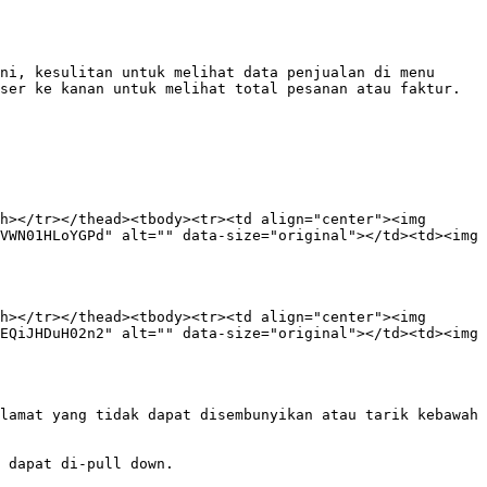
ni, kesulitan untuk melihat data penjualan di menu 
ser ke kanan untuk melihat total pesanan atau faktur.

h></tr></thead><tbody><tr><td align="center"><img 
VWN01HLoYGPd" alt="" data-size="original"></td><td><img 
h></tr></thead><tbody><tr><td align="center"><img 
EQiJHDuH02n2" alt="" data-size="original"></td><td><img 
lamat yang tidak dapat disembunyikan atau tarik kebawah 
 dapat di-pull down.
