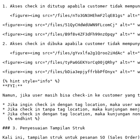
1. Akses check in ditutup apabila customer tidak mempun
   <figure><img src="/files/nTo3GN3HEhmF2lqE81gs" alt=""><figcaption></figcaption></figure>

<figure><img src="/files/51QyCHdWdUWN9FLcomCj" alt="" w
<figure><img src="/files/B9f8v4ZF3dFh99nzOpqy" alt="" w
2. Akses check in dibuka apabila customer tidak mempuny
   <figure><img src="/files/gYvxlfa2g1Qroo2iHdAc" alt=""><figcaption></figcaption></figure>

<figure><img src="/files/tyPa6GEKYorCq00jQRhy" alt="" w
<figure><img src="/files/bDia3epjyffrbbPfOnyx" alt="" w
{% hint style="info" %}

**FYI:**

Namun, jika user masih bisa check-in ke customer yang t
* Jika ingin check in dengan tag location, maka user wa
* Jika check in tanpa tag location, maka kunjungan menj
* Jika check in dengan tag location, maka kunjungan non
  {% endhint %}

### 3. Penyesuaian Tampilan Struk

Kali ini, tampilan struk untuk pesanan SO (Sales Order)