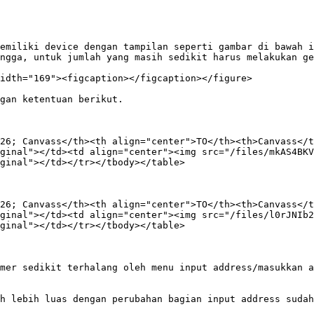
emiliki device dengan tampilan seperti gambar di bawah i
ngga, untuk jumlah yang masih sedikit harus melakukan ge
idth="169"><figcaption></figcaption></figure>

gan ketentuan berikut.

26; Canvass</th><th align="center">TO</th><th>Canvass</t
ginal"></td><td align="center"><img src="/files/mkAS4BKV
ginal"></td></tr></tbody></table>

26; Canvass</th><th align="center">TO</th><th>Canvass</t
ginal"></td><td align="center"><img src="/files/l0rJNIb2
ginal"></td></tr></tbody></table>

mer sedikit terhalang oleh menu input address/masukkan a
h lebih luas dengan perubahan bagian input address sudah