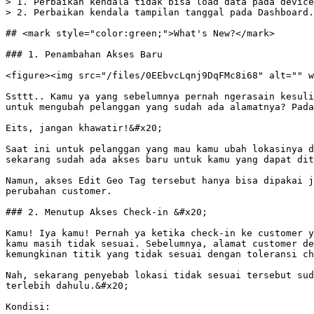
> 1. Perbaikan kendala tidak bisa load data pada device
> 2. Perbaikan kendala tampilan tanggal pada Dashboard.

## <mark style="color:green;">What's New?</mark>

### 1. Penambahan Akses Baru

<figure><img src="/files/0EEbvcLqnj9DqFMc8i68" alt="" w
Ssttt.. Kamu ya yang sebelumnya pernah ngerasain kesuli
untuk mengubah pelanggan yang sudah ada alamatnya? Pada
Eits, jangan khawatir!&#x20;

Saat ini untuk pelanggan yang mau kamu ubah lokasinya d
sekarang sudah ada akses baru untuk kamu yang dapat dit
Namun, akses Edit Geo Tag tersebut hanya bisa dipakai j
perubahan customer.

### 2. Menutup Akses Check-in &#x20;

Kamu! Iya kamu! Pernah ya ketika check-in ke customer y
kamu masih tidak sesuai. Sebelumnya, alamat customer de
kemungkinan titik yang tidak sesuai dengan toleransi ch
Nah, sekarang penyebab lokasi tidak sesuai tersebut sud
terlebih dahulu.&#x20;

Kondisi:
