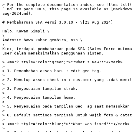
> For the complete documentation index, see [llms.txt](
`.md` to page URLs; this page is available as [Markdown
aug-2024.md).

# Pembaharuan SFA versi 3.0.10 - \[23 Aug 2024]

Halo, Kawan Simpli!\

\

Androsim bawa kabar gembira, nih!\

\

Kini, terdapat pembaharuan pada SFA (Sales Force Automa
user dalam memaksimalkan penggunaan sistem.

> <mark style="color:green;">**What's New?**</mark>

>

> 1. Penambahan akses baru : edit geo tag.

>

> 2. Menutup akses check-in : customer yang tidak memil
>

> 3. Penyesuaian tampilan struk.

>

> 4. Penyesuaian tampilan home.

>

> 5. Penyesuaian pada tampilan Geo Tag saat memasukkan 
>

> 6. Default settings terpisah untuk wajib foto & catat
>

> <mark style="color:blue;">**What was fixed?**</mark>

>
