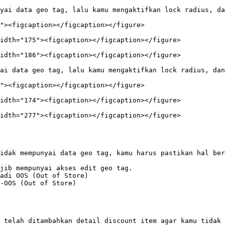
yai data geo tag, lalu kamu mengaktifkan lock radius, da
idth="175"><figcaption></figcaption></figure>

idth="186"><figcaption></figcaption></figure>

ai data geo tag, lalu kamu mengaktifkan lock radius, dan
idth="174"><figcaption></figcaption></figure>

idth="277"><figcaption></figcaption></figure>

idak mempunyai data geo tag, kamu harus pastikan hal ber
jib mempunyai akses edit geo tag.

adi OOS (Out of Store)

-OOS (Out of Store)

 telah ditambahkan detail discount item agar kamu tidak 