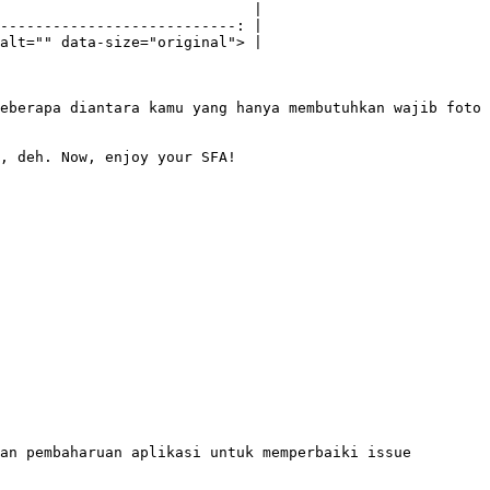
                             |

---------------------------: |

alt="" data-size="original"> |

eberapa diantara kamu yang hanya membutuhkan wajib foto 
, deh. Now, enjoy your SFA!

an pembaharuan aplikasi untuk memperbaiki issue 