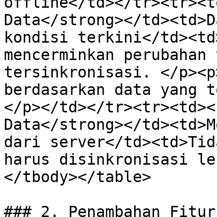
offline</td></tr><tr><t
Data</strong></td><td>D
kondisi terkini</td><td
mencerminkan perubahan 
tersinkronisasi. </p><p
berdasarkan data yang t
</p></td></tr><tr><td><
Data</strong></td><td>M
dari server</td><td>Tid
harus disinkronisasi le
</tbody></table>

### 2. Penambahan Fitur