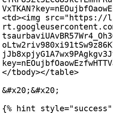
VxTKAN?key=nEOujbfOaowE
<td><img src="https://l
rt.googleusercontent.co
tsaurbaviUAvBR57Wr4_Oh3
oLtw2riv980xi91tSw9z86K
jJb8xpjyG1A7wx9PAgkgv3J
key=nEOujbfOaowEzfwHTTV
</tbody></table>

&#x20;&#x20;

{% hint style="success" 