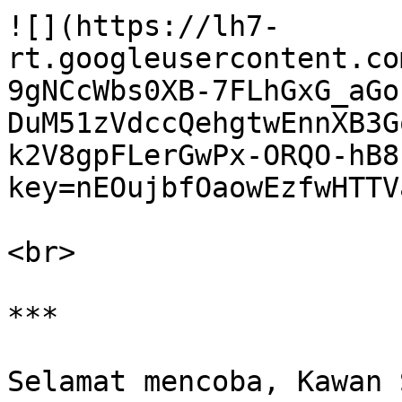
![](https://lh7-
rt.googleusercontent.co
9gNCcWbs0XB-7FLhGxG_aGo
DuM51zVdccQehgtwEnnXB3G
k2V8gpFLerGwPx-ORQO-hB8
key=nEOujbfOaowEzfwHTTV
<br>

***

Selamat mencoba, Kawan 