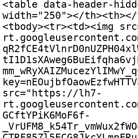
<table data-header-hidd
width="250"></th><th></
<tbody><tr><td><img src
rt.googleusercontent.co
qR2fCE4tVlnrD0nUZPH04xl
tI1D1sXAweg6BuEifqha6vj
mm_wRyXAIZMucezYlIMwY_q
key=nEOujbfOaowEzfwHTTV
src="https://lh7-
rt.googleusercontent.co
GCftYPiK6MoF6f-
_VrUFM8_k54Tr_vmWux2fWO
CTRF85Zl5ECG8JkcYLmnFRu