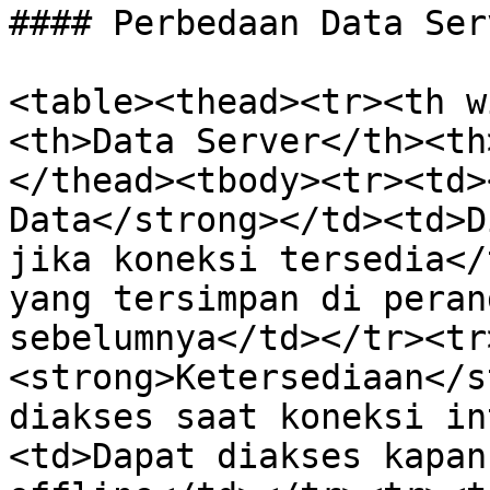
#### Perbedaan Data Ser
<table><thead><tr><th w
<th>Data Server</th><th
</thead><tbody><tr><td>
Data</strong></td><td>D
jika koneksi tersedia</
yang tersimpan di peran
sebelumnya</td></tr><tr
<strong>Ketersediaan</s
diakses saat koneksi in
<td>Dapat diakses kapan