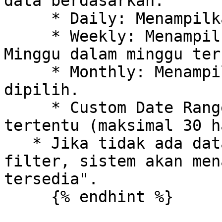
data berdasarkan:

     * Daily: Menampilkan data hari ini.

     * Weekly: Menampilkan data dari Senin - 
Minggu dalam minggu ter
     * Monthly: Menampilkan data untuk bulan yang 
dipilih.

     * Custom Date Range: Memilih rentang waktu 
tertentu (maksimal 30 h
   * Jika tidak ada data yang sesuai dengan 
filter, sistem akan men
tersedia".

     {% endhint %}
