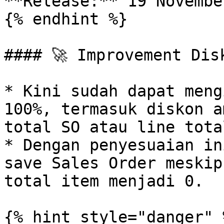
**Release:** 19 Novembe
{% endhint %}

#### 🚀 Improvement Dis
* Kini sudah dapat meng
100%, termasuk diskon a
total SO atau line tota
* Dengan penyesuaian in
save Sales Order meskip
total item menjadi 0.

{% hint style="danger" %