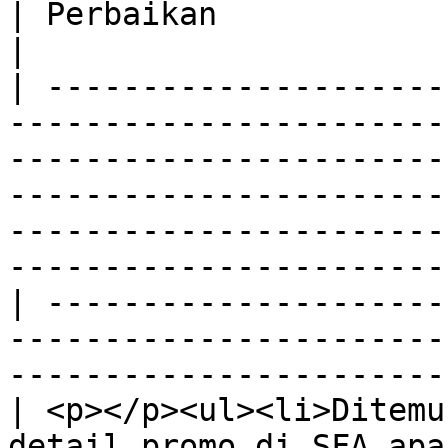
| Perbaikan                                                                                                                     
|

| ---------------------
-----------------------
-----------------------
-----------------------
-----------------------
-----------------------
| ---------------------
-----------------------
-----------------------
| <p></p><ul><li>Ditemu
detail promo di SFA apa