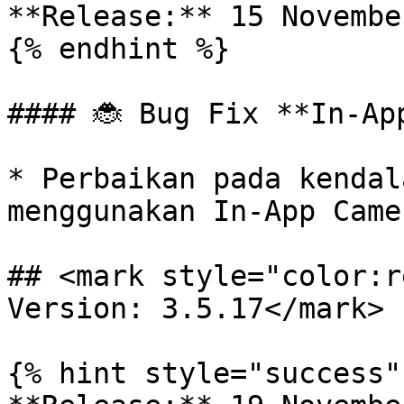
**Release:** 15 Novembe
{% endhint %}

#### 🐞 Bug Fix **In-App
* Perbaikan pada kendal
menggunakan In-App Camer
## <mark style="color:r
Version: 3.5.17</mark>

{% hint style="success" 