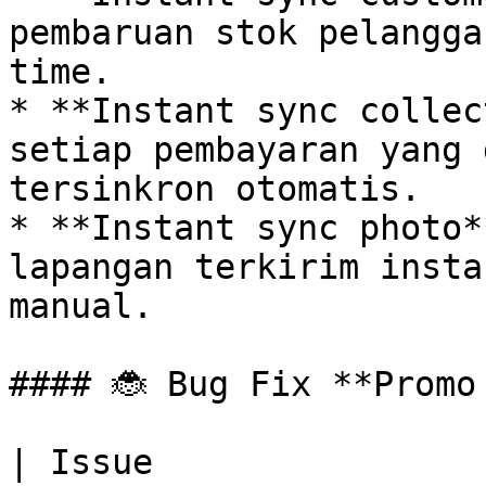
pembaruan stok pelangga
time.

* **Instant sync collec
setiap pembayaran yang 
tersinkron otomatis.

* **Instant sync photo*
lapangan terkirim insta
manual.

#### 🐞 Bug Fix **Promo
| Issue                                                                                                                                                                                                                                                                                                     