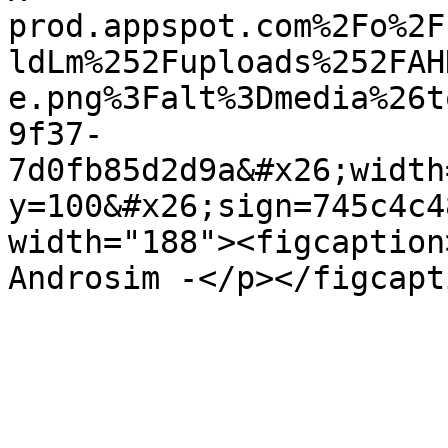
prod.appspot.com%2Fo%2F
ldLm%252Fuploads%252FAH
e.png%3Falt%3Dmedia%26t
9f37-
7d0fb85d2d9a&#x26;width
y=100&#x26;sign=745c4c4
width="188"><figcaption