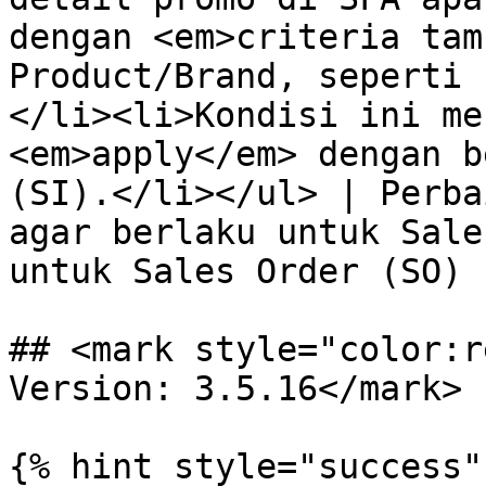
dengan <em>criteria tam
Product/Brand, seperti 
</li><li>Kondisi ini me
<em>apply</em> dengan b
(SI).</li></ul> | Perba
agar berlaku untuk Sale
untuk Sales Order (SO) 
## <mark style="color:r
Version: 3.5.16</mark>

{% hint style="success" 