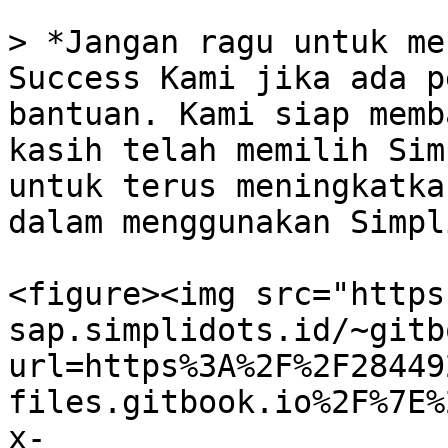
> *Jangan ragu untuk me
Success Kami jika ada p
bantuan. Kami siap memb
kasih telah memilih Sim
untuk terus meningkatka
dalam menggunakan Simpl
<figure><img src="https
sap.simplidots.id/~gitb
url=https%3A%2F%2F28449
files.gitbook.io%2F%7E%
x-