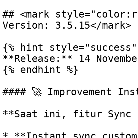
## <mark style="color:r
Version: 3.5.15</mark>

{% hint style="success" 
**Release:** 14 Novembe
{% endhint %}

#### 🚀 Improvement Inst
**Saat ini, fitur Sync 
* **Instant sync custom