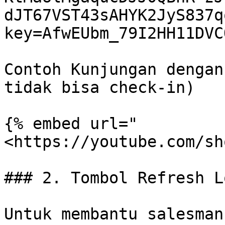
dJT67VST43sAHYK2JyS837q
key=AfwEUbm_79I2HH11DVC
Contoh Kunjungan dengan
tidak bisa check-in)

{% embed url="
<https://youtube.com/sh
### 2. Tombol Refresh L
Untuk membantu salesman