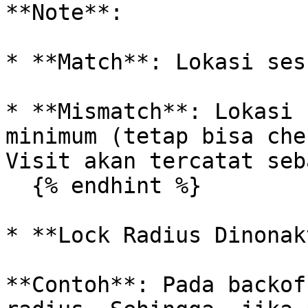
**Note**:

* **Match**: Lokasi ses
* **Mismatch**: Lokasi 
minimum (tetap bisa che
Visit akan tercatat seb
  {% endhint %}

* **Lock Radius Dinonak
**Contoh**: Pada backof