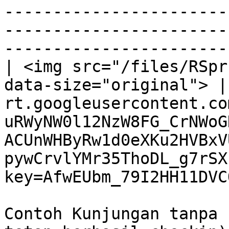
-----------------------
-----------------------
-----------------------
| <img src="/files/RSpr
data-size="original"> |
rt.googleusercontent.co
uRWyNW0l12NzW8FG_CrNWoG
ACUnWHByRw1d0eXKu2HVBxV
pywCrvlYMr35ThoDL_g7rSX
key=AfwEUbm_79I2HH11DVC
Contoh Kunjungan tanpa 