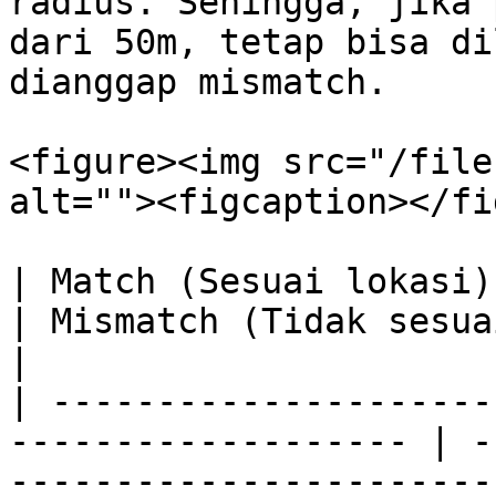
radius. Sehingga, jika 
dari 50m, tetap bisa di
dianggap mismatch.

<figure><img src="/file
alt=""><figcaption></fi
| Match (Sesuai lokasi)                                               
| Mismatch (Tidak sesuai lokasi)                                                                                                                                
|

| ---------------------
------------------- | -
-----------------------