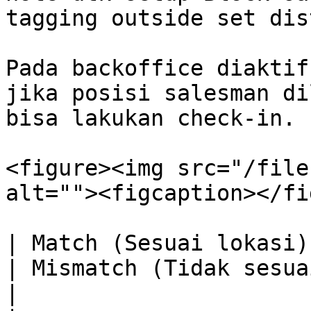
tagging outside set dis
Pada backoffice diaktif
jika posisi salesman di
bisa lakukan check-in.

<figure><img src="/file
alt=""><figcaption></fi
| Match (Sesuai lokasi)                                                             
| Mismatch (Tidak sesuai lokasi)                                                                                                                                
|
