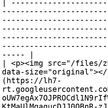
| ---------------------
-----------------------
-----------------------
-----------------------
-----------------------
-----------------------
----- |

| <p><img src="/files/z
data-size="original"></
(https://lh7-
rt.googleusercontent.co
oUW7egAx7OJPROCdl1N9rIf
KtMaUlMgaqucDJJ0QBnR-zJ