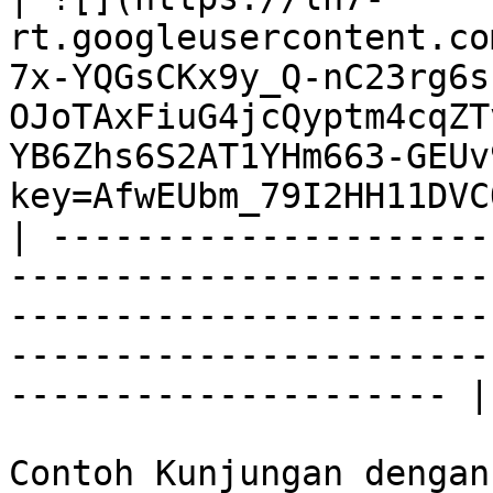
rt.googleusercontent.co
7x-YQGsCKx9y_Q-nC23rg6s
OJoTAxFiuG4jcQyptm4cqZT
YB6Zhs6S2AT1YHm663-GEUv
key=AfwEUbm_79I2HH11DVC
| ---------------------
-----------------------
-----------------------
-----------------------
--------------------- |

Contoh Kunjungan dengan