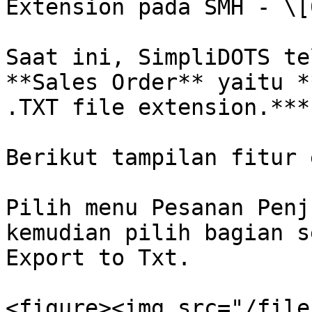
Extension pada SMH - \[
Saat ini, SimpliDOTS te
**Sales Order** yaitu *
.TXT file extension.***

Berikut tampilan fitur 
Pilih menu Pesanan Penj
kemudian pilih bagian s
Export to Txt.

<figure><img src="/file