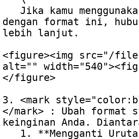
   Jika kamu menggunakan Scylla dan tertarik 
dengan format ini, hubu
lebih lanjut.

<figure><img src="/file
alt="" width="540"><fig
</figure>

3. <mark style="color:b
</mark> : Ubah format s
keinginan Anda. Diantar
   1. **Mengganti Urutan Kolom**: Anda dapat 