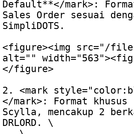
Default**</mark>: Forma
Sales Order sesuai deng
SimpliDOTS.

<figure><img src="/file
alt="" width="563"><fig
</figure>

2. <mark style="color:b
</mark>: Format khusus 
Scylla, mencakup 2 berk
DRLORD. \

   \
