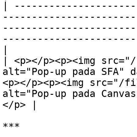
| ---------------------
-----------------------
-----------------------
-----------------------
|

| <p></p><p><img src="/
alt="Pop-up pada SFA" d
<p></p><p><img src="/fi
alt="Pop-up pada Canvas
</p> |

***
