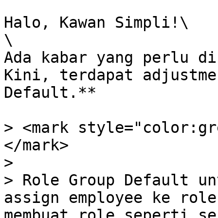
Halo, Kawan Simpli!\

\

Ada kabar yang perlu di
Kini, terdapat adjustme
Default.**

> <mark style="color:gr
</mark>

>

> Role Group Default un
assign employee ke role
membuat role seperti se