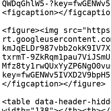
QWDqGhlW5-?key=fwGENWv5
<figcaption></figcaptio
<figure><img src="https
rt.googleusercontent.co
kmJqELDr987vbb2okK9IV7X
txrmT-9ZkRqm1pau7ViJSmU
Mfz8ty1rwQUxYyZP6NgO0vu
key=fwGENWv5IVXD2V9bpH5
</figcaption></figure>

<table data-header-hidd
width="138"></th><th></