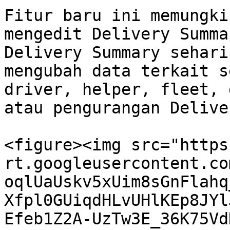
Fitur baru ini memungki
mengedit Delivery Summa
Delivery Summary sehari
mengubah data terkait s
driver, helper, fleet, 
atau pengurangan Delive
<figure><img src="https
rt.googleusercontent.co
oqlUaUskv5xUim8sGnFlahq
Xfpl0GUiqdHLvUHlKEp8JYl
Efeb1Z2A-UzTw3E_36K75Vd