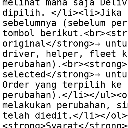
melihat mana saja Deliv
dipilih. </li><li>Jika 
sebelumnya (sebelum per
tombol berikut.<br><str
original</strong>→ untu
driver, helper, fleet k
perubahan).<br><strong>
selected</strong>→ untu
Order yang terpilih ke 
perubahan).</li></ul><o
melakukan perubahan, si
telah diedit.</li></ol>
<strong>Syarat</strong>