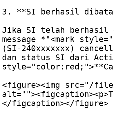
3. **SI berhasil dibata
Jika SI telah berhasil 
message *"<mark style="
(SI-240xxxxxxx) cancell
dan status SI dari Acti
style="color:red;">**Ca
<figure><img src="/file
alt=""><figcaption><p>T
</figcaption></figure>
