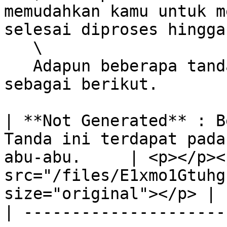
memudahkan kamu untuk m
selesai diproses hingga
   \

   Adapun beberapa tanda yang dimaksud adalah 
sebagai berikut.

| **Not Generated** : B
Tanda ini terdapat pada
abu-abu.     | <p></p><
src="/files/E1xmo1Gtuhg
size="original"></p> |

| ---------------------