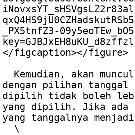
iNovxsYT_sHSVgsLZ2r83al
qxQ4HS9jU0CZHadskutRSb5
_PX5tnfZ3-09y5eoTEw_bO5
key=GJBJxEH8uKU_d8zffzl
</figcaption></figure>

  Kemudian, akan muncul popup untuk membuat SI 
dengan pilihan tanggal 
dipilih tidak boleh leb
yang dipilih. Jika ada 
yang tanggalnya menjadi
  \
