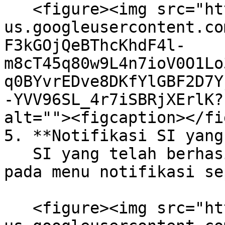
   <figure><img src="https://lh7-
us.googleusercontent.co
F3kGOjQeBThcKhdF4l-
m8cT45q80w9L4n7ioV0O1Lo
q0BYvrEDve8DKfYlGBF2D7Y
-YVV96SL_4r7iSBRjXErlK?
alt=""><figcaption></fi
5. **Notifikasi SI yang
   SI yang telah berhasil diproses akan muncul 
pada menu notifikasi se
   <figure><img src="https://lh7-