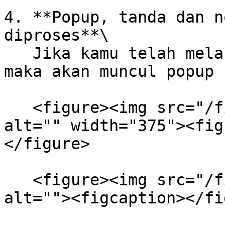
4. **Popup, tanda dan n
diproses**\

   Jika kamu telah melakukan generate invoice, 
maka akan muncul popup 
   <figure><img src="/files/FBEUJvsXFwSPTuAeoi4p" 
alt="" width="375"><fig
</figure>

   <figure><img src="/files/7v2CTK2FVfooNm9KFzjX" 
alt=""><figcaption></fi