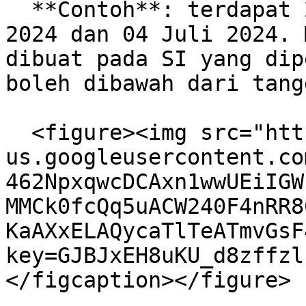
  **Contoh**: terdapat 2 SO dengan tanggal 08 Juli 
2024 dan 04 Juli 2024. 
dibuat pada SI yang dip
boleh dibawah dari tang
  <figure><img src="https://lh7-
us.googleusercontent.co
462NpxqwcDCAxn1wwUEiIGW
MMCk0fcQq5uACW240F4nRR8
KaAXxELAQycaTlTeATmvGsF
key=GJBJxEH8uKU_d8zffzl
</figcaption></figure>
