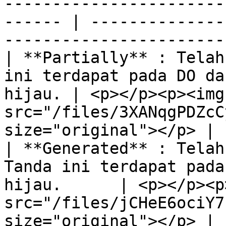
-----------------------
------ | --------------
-----------------------
| **Partially** : Telah
ini terdapat pada DO da
hijau. | <p></p><p><img 
src="/files/3XANqgPDZcC
size="original"></p> |

| **Generated** : Telah
Tanda ini terdapat pada
hijau.      | <p></p><p
src="/files/jCHeE6ociY7
size="original"></p> |
