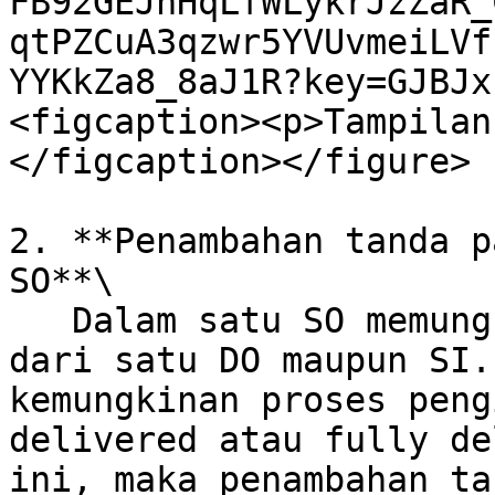
FB92GEJnHqLfWLykrJzZaR_
qtPZCuA3qzwr5YVUvmeiLVf
YYKkZa8_8aJ1R?key=GJBJx
<figcaption><p>Tampilan
</figcaption></figure>

2. **Penambahan tanda p
SO**\

   Dalam satu SO memungkinkan untuk memiliki lebih 
dari satu DO maupun SI.
kemungkinan proses peng
delivered atau fully de
ini, maka penambahan ta