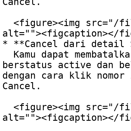
Cancel.

  <figure><img src="/files/0KO4oDJuQoIq2YZ8opSQ" 
alt=""><figcaption></fi
* **Cancel dari detail 
  Kamu dapat membatalkan SI yang telah dibuat jika 
berstatus active dan be
dengan cara klik nomor 
Cancel.

  <figure><img src="/files/igo3fY3nKW4Zd0qDcmtn" 
alt=""><figcaption></fi