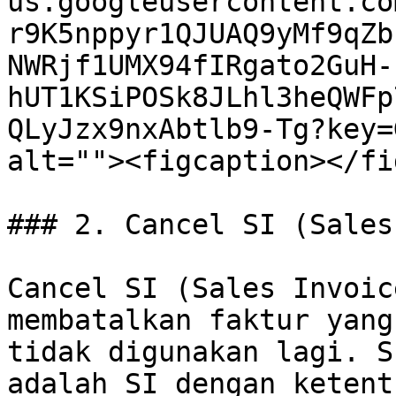
us.googleusercontent.co
r9K5nppyr1QJUAQ9yMf9qZb
NWRjf1UMX94fIRgato2GuH-
hUT1KSiPOSk8JLhl3heQWFp
QLyJzx9nxAbtlb9-Tg?key=
alt=""><figcaption></fi
### 2. Cancel SI (Sales
Cancel SI (Sales Invoic
membatalkan faktur yang
tidak digunakan lagi. S
adalah SI dengan ketent