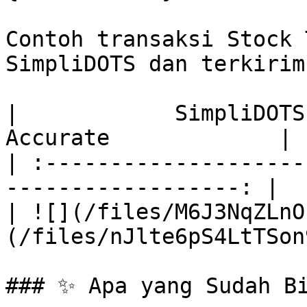
Contoh transaksi Stock 
SimpliDOTS dan terkirim
|            SimpliDOTS        
Accurate             |

| :--------------------
------------------: |

| ![](/files/M6J3NqZLnO
(/files/nJlte6pS4LtTSon
### ✨ Apa yang Sudah Bi