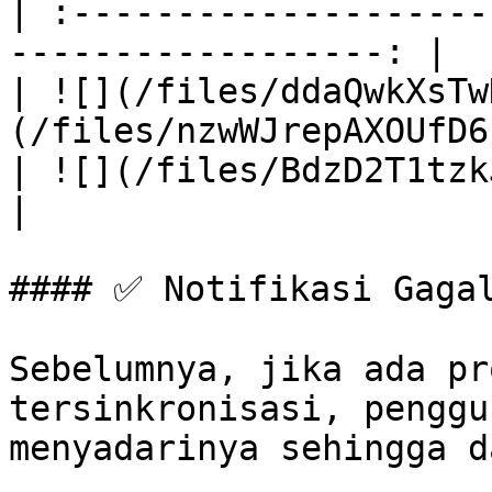
| :--------------------
------------------: |

| ![](/files/ddaQwkXsTw
(/files/nzwWJrepAXOUfD6
| ![](/files/BdzD2T1tzkJjcoh7TcVC) |         
|

#### ✅ Notifikasi Gagal
Sebelumnya, jika ada pr
tersinkronisasi, penggu
menyadarinya sehingga d