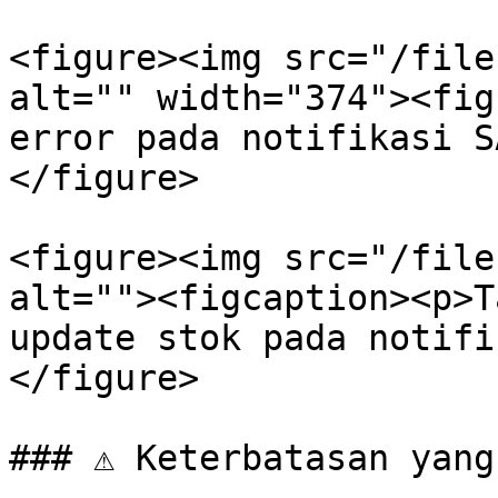
<figure><img src="/file
alt="" width="374"><fig
error pada notifikasi S
</figure>

<figure><img src="/file
alt=""><figcaption><p>T
update stok pada notifi
</figure>

### ⚠️ Keterbatasan yang