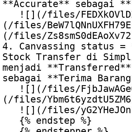
**Accurate** sebagai **
   ![](/files/FEDXkOVlD2CCF91bCq50) ![]
(/files/BeW7lQNnUXFH79E
(/files/Zs8smS0dEAoXv72
4. Canvassing status = 
Stock Transfer di Simpl
menjadi **Transferred**
sebagai **Terima Barang*
   ![](/files/FjbJawAGeQTxUWseDZ5a) ![]
(/files/Ybm6t6yzdtU5ZM6
   ![](/files/yG2YHeJOnIqYHjJTgg1v)

   {% endstep %}

   {% endstepper %}
