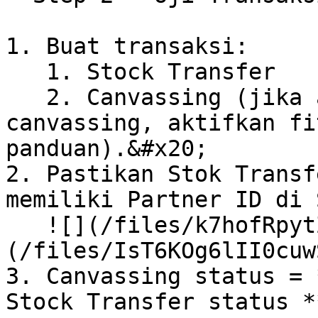
1. Buat transaksi:

   1. Stock Transfer

   2. Canvassing (jika anda ingin menggunakan 
canvassing, aktifkan fi
panduan).&#x20;

2. Pastikan Stok Transf
memiliki Partner ID di 
   ![](/files/k7hofRpytZeBAfEKewkB)![]
(/files/IsT6KOg6lII0cuw
3. Canvassing status = 
Stock Transfer status *