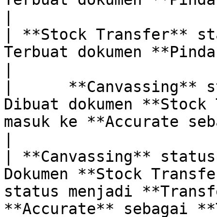
|

| **Stock Transfer** status = **Transferred
Terbuat dokumen **Pindah Barang + Terima B
|

|      **Canvassing** status = *
Dibuat dokumen **Stock 
masuk ke **Accurate sebagai Pinda
|

| **Canvassing** status
Dokumen **Stock Transfe
status menjadi **Transf
**Accurate** sebagai **