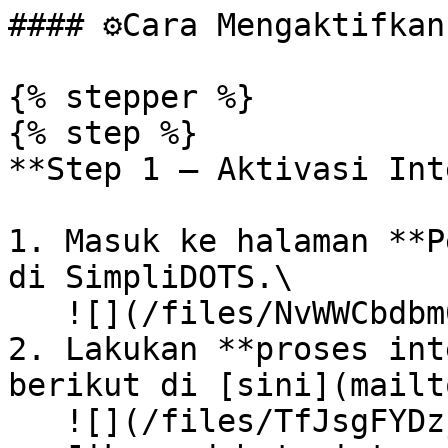
#### ⚙️Cara Mengaktifkan
{% stepper %}

{% step %}

**Step 1 — Aktivasi Int
1. Masuk ke halaman **P
di SimpliDOTS.\

   ![](/files/NvWWCbdbm0Xpdv1vohZo)

2. Lakukan **proses int
berikut di [sini](mailt
   ![](/files/TfJsgFYDzj8vLJyMya4L)\
