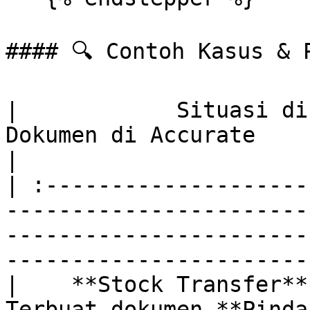
#### 🔍 Contoh Kasus & P
|            Situasi di SimpliDOTS            |   
Dokumen di Accurate                                                        
|

| :--------------------
-----------------------
-----------------------
-----------------------
|    **Stock Transfer** status = **Active**   |
Terbuat dokumen **Pindah Barang**                        