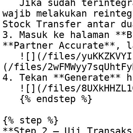
   Jika sudah terintegrasi Accurate sebelumnya, 
wajib melakukan reinteg
Stock Transfer antar du
3. Masuk ke halaman **B
**Partner Accurate**, l
   ![](/files/yuKKZKVYIh2tEK2h6fN8)![]
(/files/2wFMWyy7sqUhtFy
4. Tekan **Generate** h
   ![](/files/8UXkHHZL1GJ6iqtQUvpI)<br>

   {% endstep %}

{% step %}

**Step 2 — Uji Transaksi