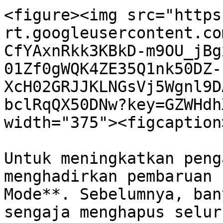
<figure><img src="https
rt.googleusercontent.co
CfYAxnRkk3KBkD-m9OU_jBg
01Zf0gWQK4ZE35Q1nk50DZ-
XcH02GRJJKLNGsVj5Wgnl9D
bclRqQX50DNw?key=GZWHdh
width="375"><figcaption
Untuk meningkatkan peng
menghadirkan pembaruan 
Mode**. Sebelumnya, ban
sengaja menghapus selur