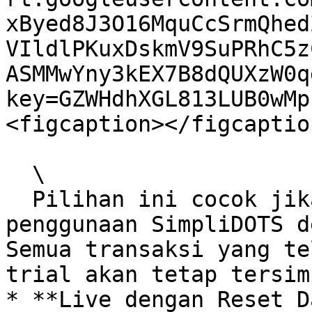
xByed8J3O16MquCcSrmQhed
VIldlPKuxDskmV9SuPRhC5z
ASMMwYny3kEX7B8dQUXzW0q
key=GZWHdhXGL813LUB0wMp
<figcaption></figcaptio
  \

  Pilihan ini cocok jika Anda ingin melanjutkan 
penggunaan SimpliDOTS d
Semua transaksi yang te
trial akan tetap tersim
* **Live dengan Reset D