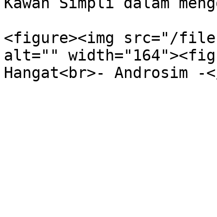
Kawan Simpli dalam meng
<figure><img src="/file
alt="" width="164"><fig