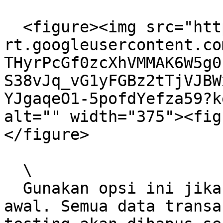
  <figure><img src="https://lh7-
rt.googleusercontent.co
THyrPcGf0zcXhVMMAK6W5g0
S38vJq_vG1yFGBz2tTjVJBW
YJgaqeO1-5pofdYefza59?k
alt="" width="375"><fig
</figure>

  \

  Gunakan opsi ini jika Anda ingin memulai dari 
awal. Semua data transa