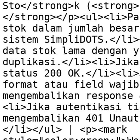
Sto</strong>k (<strong>
</strong></p><ul><li>Pa
stok dalam jumlah besar
sistem SimpliDOTS.</li>
data stok lama dengan y
duplikasi.</li><li>Jika 
status 200 OK.</li><li>
format atau field wajib
mengembalikan response 
<li>Jika autentikasi ti
mengembalikan 401 Unaut
</li></ul> | <p><mark 