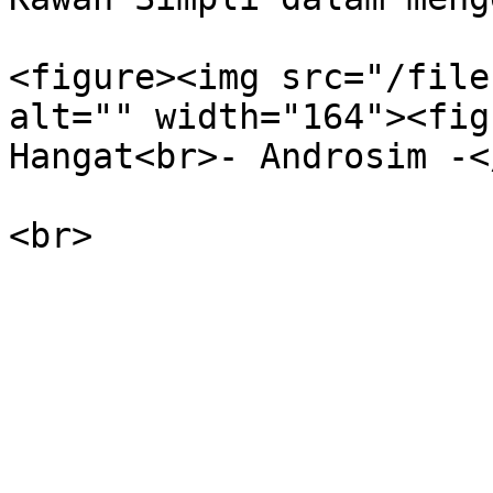
<figure><img src="/file
alt="" width="164"><fig
Hangat<br>- Androsim -<