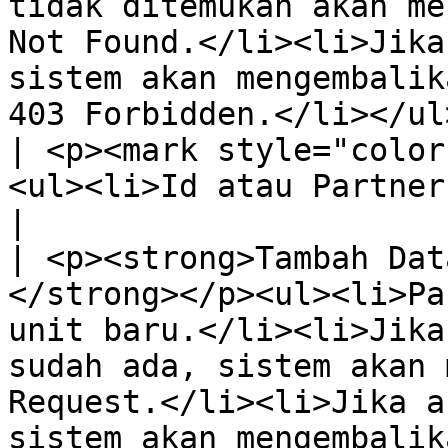
tidak ditemukan akan me
Not Found.</li><li>Jika
sistem akan mengembalik
403 Forbidden.</li></ul>                                                                                                                                                                                                                                                                        
| <p><mark style="color
<ul><li>Id atau PartnerId</li></ul>                                                                                                                                                                                      
|

| <p><strong>Tambah Dat
</strong></p><ul><li>Pa
unit baru.</li><li>Jika
sudah ada, sistem akan 
Request.</li><li>Jika a
sistem akan mengembalik