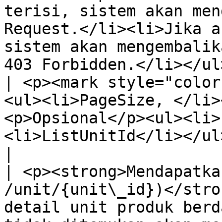
terisi, sistem akan men
Request.</li><li>Jika a
sistem akan mengembalik
403 Forbidden.</li></ul>                                                                                                                                                                                                                          
| <p><mark style="color
<ul><li>PageSize, </li>
<p>Opsional</p><ul><li>
<li>ListUnitId</li></ul>                                                                                                                                                                                                                    
|

| <p><strong>Mendapatka
/unit/{unit\_id})</stro
detail unit produk berd