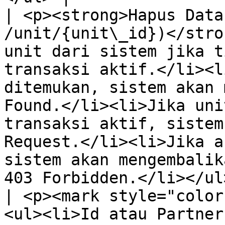
| <p><strong>Hapus Data
/unit/{unit\_id})</stro
unit dari sistem jika t
transaksi aktif.</li><l
ditemukan, sistem akan 
Found.</li><li>Jika uni
transaksi aktif, sistem
Request.</li><li>Jika a
sistem akan mengembalik
403 Forbidden.</li></ul>                                                                                                                                                  
| <p><mark style="color
<ul><li>Id atau PartnerID</li></ul>                                                                                                                                                                                      