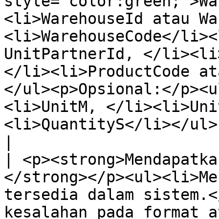
style="color:green;">Wa
<li>WarehouseId atau Wa
<li>WarehouseCode</li><
UnitPartnerId, </li><li
</li><li>ProductCode at
</ul><p>Opsional:</p><u
<li>UnitM, </li><li>Uni
<li>QuantityS</li></ul>                             
|

| <p><strong>Mendapatka
</strong></p><ul><li>Me
tersedia dalam sistem.<
kesalahan pada format a