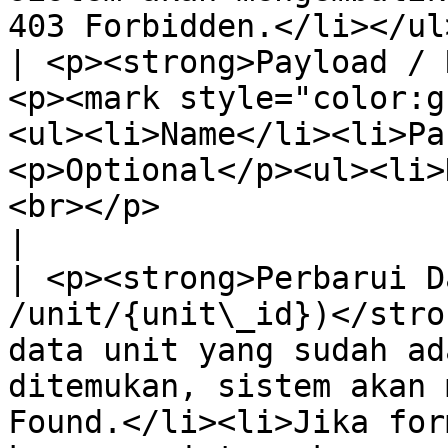
403 Forbidden.</li></ul>                                                                                                                                                                                                                                                                                
| <p><strong>Payload / 
<p><mark style="color:g
<ul><li>Name</li><li>Pa
<p>Optional</p><ul><li>
<br></p>                                                                                                                                                                                          
|

| <p><strong>Perbarui D
/unit/{unit\_id})</stro
data unit yang sudah ad
ditemukan, sistem akan 
Found.</li><li>Jika for