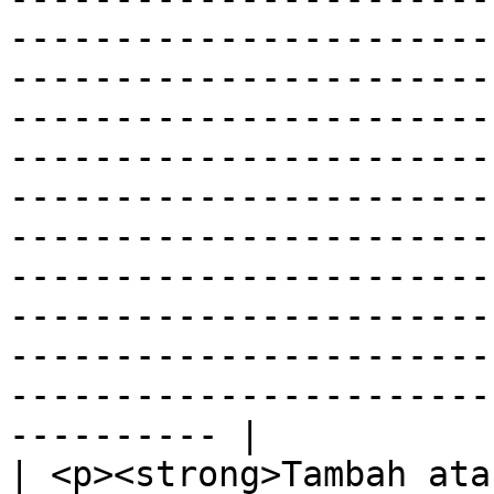
-----------------------
-----------------------
-----------------------
-----------------------
-----------------------
-----------------------
-----------------------
-----------------------
-----------------------
-----------------------
---------- |

| <p><strong>Tambah ata