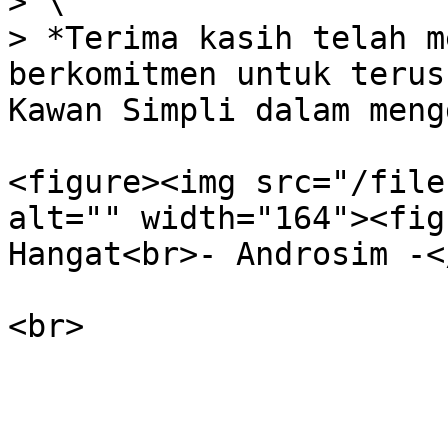
> \

> *Terima kasih telah m
berkomitmen untuk terus
Kawan Simpli dalam meng
<figure><img src="/file
alt="" width="164"><fig
Hangat<br>- Androsim -<