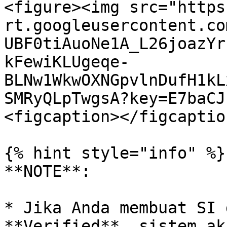
<figure><img src="https
rt.googleusercontent.co
UBF0tiAuoNe1A_L26joazYr
kFewiKLUgeqe-
BLNw1WkwOXNGpvlnDufH1kL
SMRyQLpTwgsA?key=E7baCJ
<figcaption></figcaptio
{% hint style="info" %}

**NOTE**:

* Jika Anda membuat SI 
**Verified**, sistem ak