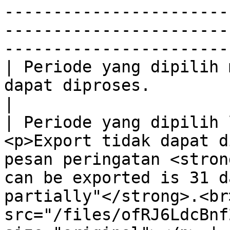
-----------------------
-----------------------
-----------------------
| Periode yang dipilih 
dapat diproses.                                                                                                                                                                                                                          
|

| Periode yang dipilih 
<p>Export tidak dapat d
pesan peringatan <stron
can be exported is 31 d
partially"</strong>.<br
src="/files/ofRJ6LdcBnf