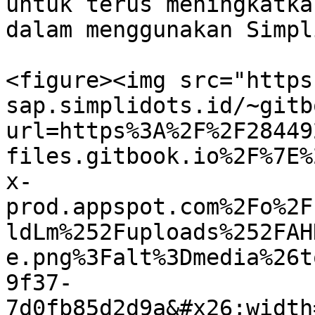
untuk terus meningkatka
dalam menggunakan Simpl
<figure><img src="https
sap.simplidots.id/~gitb
url=https%3A%2F%2F28449
files.gitbook.io%2F%7E%
x-
prod.appspot.com%2Fo%2F
ldLm%252Fuploads%252FAH
e.png%3Falt%3Dmedia%26t
9f37-
7d0fb85d2d9a&#x26;width