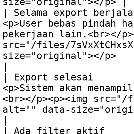
size="original"></p> |

| Selama export berjala
<p>User bebas pindah ha
pekerjaan lain.<br></p>
src="/files/7sVxXtCHxsX
size="original"></p>                                                                                                 
|

| Export selesai       
<p>Sistem akan menampil
<br></p><p><img src="/f
alt="" data-size="original"></p>                                                                       
|

| Ada filter aktif     