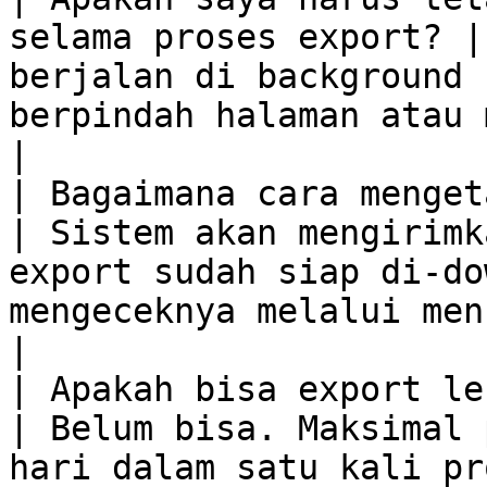
selama proses export? |
berjalan di background 
berpindah halaman atau melakukan aktivitas lain.                                                               
|

| Bagaimana cara mengetahui expor
| Sistem akan mengirimk
export sudah siap di-do
mengeceknya melalui menu notifikasi.                                                                                             
|

| Apakah bisa export lebih dari 31 hari? 
| Belum bisa. Maksimal 
hari dalam satu kali pr