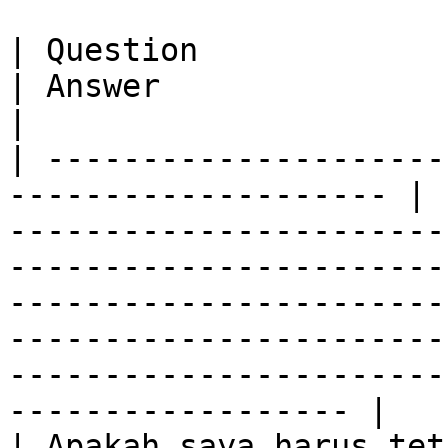
| Question                                                             
| Answer                                                                                                                                                                                                                                                                                                  
|

| ---------------------
-------------------- | 
-----------------------
-----------------------
-----------------------
-----------------------
-----------------------
------------------ |

| Apakah saya harus tet