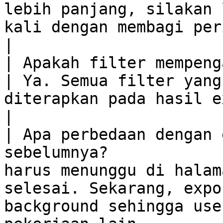
lebih panjang, silakan 
kali dengan membagi periode tanggal.                                                             
|

| Apakah filter mempengaruhi hasil expo
| Ya. Semua filter yang
diterapkan pada hasil export.                                                                                                                                                                               
|

| Apa perbedaan dengan 
sebelumnya?            
harus menunggu di halam
selesai. Sekarang, expo
background sehingga use