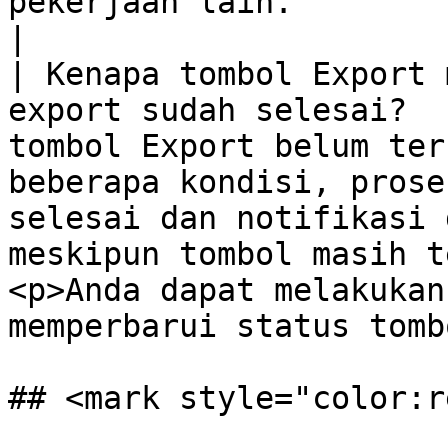
pekerjaan lain.                                                                                                                         
|

| Kenapa tombol Export 
export sudah selesai?  
tombol Export belum ter
beberapa kondisi, prose
selesai dan notifikasi 
meskipun tombol masih t
<p>Anda dapat melakukan
memperbarui status tomb
## <mark style="color:r