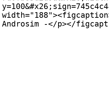
y=100&#x26;sign=745c4c4
width="188"><figcaption