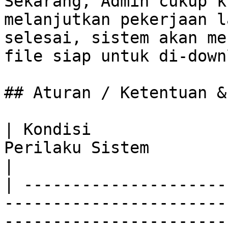
Sekarang, Admin cukup k
melanjutkan pekerjaan l
selesai, sistem akan me
file siap untuk di-down
## Aturan / Ketentuan &
| Kondisi              
Perilaku Sistem                                                                                                                                                                                                                                 
|

| ---------------------
-----------------------
-----------------------