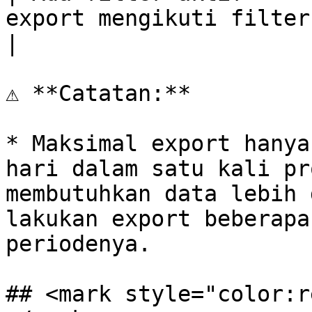
export mengikuti filter yang dipasang.                                                                                                        
|

⚠️ **Catatan:**

* Maksimal export hanya
hari dalam satu kali pr
membutuhkan data lebih 
lakukan export beberapa
periodenya.

## <mark style="color:r