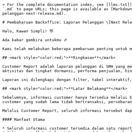
> For the complete documentation index, see [llms.txt](https://fitur-sap.simplidots.id/llms.txt). Markdown versions of documentation pages are available by appending `.md` to page URLs; this page is available as [Markdown](https://fitur-sap.simplidots.id/smh/fitur-pada-smh-sales-management-hub/2026/pembaharuan-backoffice-laporan-pelanggan-next-release.md).

# Pembaharuan Backoffice: Laporan Pelanggan \[Next Release]

Halo, Kawan Simpli! 👋

Ada kabar gembira untukmu 🎉

Kami telah melakukan beberapa pembaruan penting untuk membuat pengalaman menggunakan SimpliDOTS semakin lancar dan nyaman. Berikut ringkasannya:

## <mark style="color:red;">**Ringkasan**</mark>

Customer Report adalah laporan pelanggan di SMH yang menampilkan informasi customer secara lengkap dalam satu halaman. Data yang tersedia mencakup profil customer, aktivitas dan tingkat dormansi, performa penjualan, hingga persebaran lokasi customer.

Laporan ini dilengkapi dengan filter, tabel interaktif, peta, grafik visual, serta fitur export sehingga proses analisis data pelanggan menjadi lebih mudah dan cepat.

## <mark style="color:red;">**Latar Belakang**</mark>

Sebelumnya, informasi customer hanya tersedia melalui Export dalam bentuk data mentah yang perlu diolah kembali secara manual. Untuk mendapatkan insight seperti customer yang sudah lama tidak bertransaksi, persebaran outlet, atau performa penjualan per channel, pengguna harus melakukan pengolahan data sendiri.

Melalui Customer Report, seluruh informasi tersebut dapat diakses dalam satu halaman sehingga lebih praktis untuk monitoring dan pengambilan keputusan.

#### Manfaat Utama

* Seluruh informasi customer tersedia dalam satu report.
* Filter yang fleksibel untuk mempermudah analisis berdasarkan segmen tertentu.
* Visualisasi data dalam bentuk grafik dan peta.
* Data dapat langsung diexport ke CSV atau XLSX untuk kebutuhan analisis lanjutan.

## <mark style="color:red;">**Apa yang baru?**</mark>

### <mark style="background-color:blue;">**1. Filter Global**</mark>

Filter digunakan untuk menyaring seluruh data yang tampil pada halaman report, termasuk summary card, tabel, grafik, dan peta.

![](/files/4YxHjnot3UtsflXCBESL)

**Filter yang tersedia:**

<table><thead><tr><th width="276.974853515625">Filter</th><th>Fungsi</th></tr></thead><tbody><tr><td>Periode</td><td>Menentukan rentang waktu data yang ditampilkan.</td></tr><tr><td>Province, City, District, Village</td><td>Menyaring customer berdasarkan wilayah.</td></tr><tr><td>Channel</td><td>Menyaring customer berdasarkan tipe outlet.</td></tr><tr><td>Salesperson</td><td>Menyaring customer berdasarkan salesman yang menangani.</td></tr><tr><td>Status Customer</td><td>Active, Unverified, Non Active, atau Blacklisted.</td></tr><tr><td>Location Status</td><td>All, Tagged, atau Not Tagged.</td></tr><tr><td>Days Since Transaction</td><td>Menampilkan customer yang sudah tidak bertransaksi minimal sejumlah hari tertentu.</td></tr></tbody></table>

{% hint style="success" %}
Tersedia tombol **Reset** untuk mengembalikan seluruh filter ke kondisi awal.
{% endhint %}

### <mark style="background-color:blue;">**2. Summary Cards**</mark>

Menampilkan ringkasan kondisi customer berdasarkan filter yang sedang digunakan.

![](/files/V7k4AsCGDz2M72DJPnDM)

**Metrik yang Ditampilkan:**

<table><thead><tr><th width